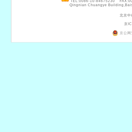
TEL:0086-10-84675230 FAX:
Qingnian Chuangye Building,Bais
北京中
京IC
京公网安