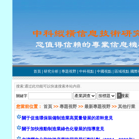
首頁
|
研究分析
|
專題視野
|
中科視點
|
中國視點
|
區域視點
國際
搜索:通过此功能可以快速搜索本站内容.
關鍵字
您當前位置：
首頁
>>
專題視野
>>
最新專題視野
>>
其他行業
關于促進環保裝備制造業高質量發展的若幹意見
關于加快推動制造業綠色化發展的指導意見