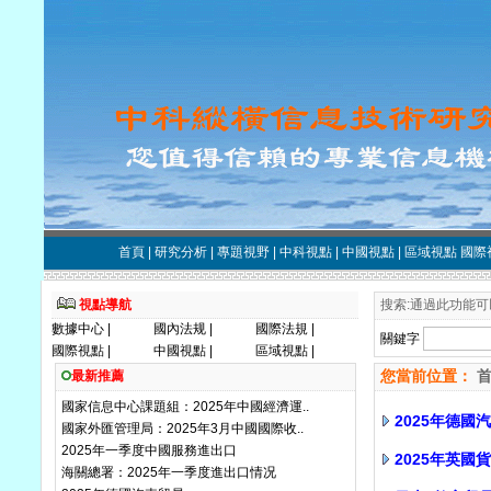
首頁
|
研究分析
|
專題視野
|
中科視點
|
中國視點
|
區域視點
國際
視點導航
搜索:通過此功能可
數據中心
|
國內法规
|
國際法規
|
關鍵字
國際視點
|
中國視點
|
區域視點
|
您當前位置：
首
最新推薦
國家信息中心課題組：2025年中國經濟運..
2025年德國
國家外匯管理局：2025年3月中國國際收..
2025年一季度中國服務進出口
2025年英
海關總署：2025年一季度進出口情况