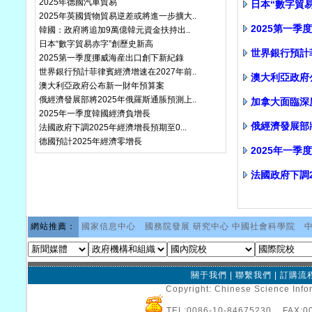
2025年德國汽車貿易
日本“數字貿
2025年英國貨物貿易逆差或將進一步擴大..
2025第一
韓國：政府將追加9萬億韓元資金扶持出..
日本“數字貿易赤字”創歷史新高
世界銀行預計
2025第一季度挪威海産出口創下新紀錄
世界銀行預計菲律賓經濟增速在2027年前..
澳大利亞政府
澳大利亞政府公布新一財年預算案
俄經濟發展部將2025年俄羅斯通脹預測上..
加拿大面臨深
2025年一季度韓國經濟負增長
俄經濟發展部將
法國政府下調2025年經濟增長預期至0...
德國預計2025年經濟零增長
2025年一季
法國政府下調2
網站推薦：
國家信息中心
國務院發展 研究中心
中國社會科學院
關于我們
|
聯繫我們
|
訂購流
Copyright: Chinese Science Infor
TEL:0086-10-84675230 FAX: