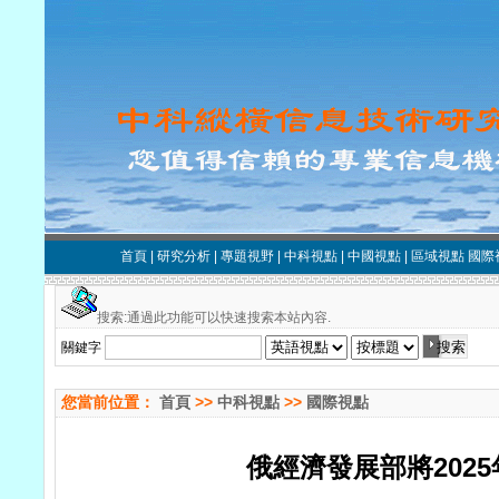
首頁
|
研究分析
|
專題視野
|
中科視點
|
中國視點
|
區域視點
國際
搜索:通過此功能可以快速搜索本站內容.
關鍵字
您當前位置：
首頁
>>
中科視點
>>
國際視點
俄經濟發展部將202